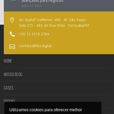
avançadas para negócios
julho 10, 2024
Av. Rudolf Dafferner, 400 - Bl. São Paulo
Sala 215 - Alto da Boa Vista - Sorocaba/SP
+55 15 3218 2784
contato@kite.digital
HOME
NOSSO BLOG
CASES
EBOOKS
Utilizamos cookies para oferecer melhor
Utilizamos cookies para oferecer melhor