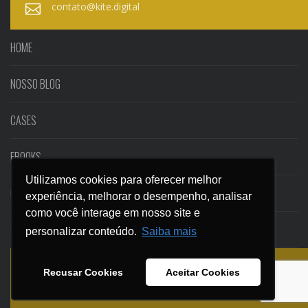
contato@kite.digital
HOME
NOSSO BLOG
CASES
EBOOKS
Utilizamos cookies para oferecer melhor
Utilizamos cookies para oferecer melhor
CONTATO
experiência, melhorar o desempenho, analisar
experiência, melhorar o desempenho, analisar
como você interage em nosso site e
como você interage em nosso site e
SEGURANÇA E PRIVACIDADE
personalizar conteúdo.
personalizar conteúdo.
Saiba mais
Saiba mais
Recusar Cookies
Recusar Cookies
Aceitar Cookies
Aceitar Cookies
© KITE ESTRATÉGIAS DIGITAIS