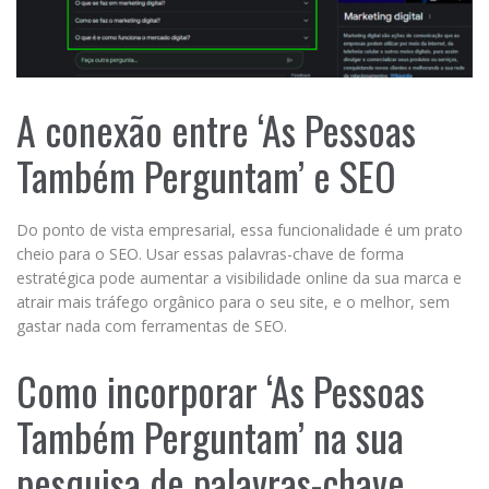
A conexão entre ‘As Pessoas
Também Perguntam’ e SEO
Do ponto de vista empresarial, essa funcionalidade é um prato
cheio para o SEO. Usar essas palavras-chave de forma
estratégica pode aumentar a visibilidade online da sua marca e
atrair mais tráfego orgânico para o seu site, e o melhor, sem
gastar nada com ferramentas de SEO.
Como incorporar ‘As Pessoas
Também Perguntam’ na sua
pesquisa de palavras-chave