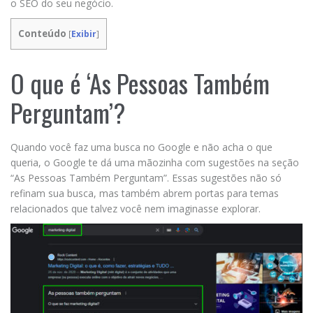
o SEO do seu negócio.
Conteúdo
[
Exibir
]
O que é ‘As Pessoas Também
Perguntam’?
Quando você faz uma busca no Google e não acha o que
queria, o Google te dá uma mãozinha com sugestões na seção
“As Pessoas Também Perguntam”. Essas sugestões não só
refinam sua busca, mas também abrem portas para temas
relacionados que talvez você nem imaginasse explorar.