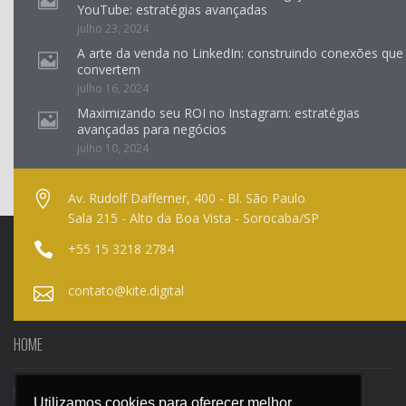
YouTube: estratégias avançadas
julho 23, 2024
A arte da venda no LinkedIn: construindo conexões que
convertem
julho 16, 2024
Maximizando seu ROI no Instagram: estratégias
avançadas para negócios
julho 10, 2024
Av. Rudolf Dafferner, 400 - Bl. São Paulo
Sala 215 - Alto da Boa Vista - Sorocaba/SP
+55 15 3218 2784
contato@kite.digital
HOME
NOSSO BLOG
Utilizamos cookies para oferecer melhor
Utilizamos cookies para oferecer melhor