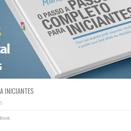
A INICIANTES
WS
eBook: