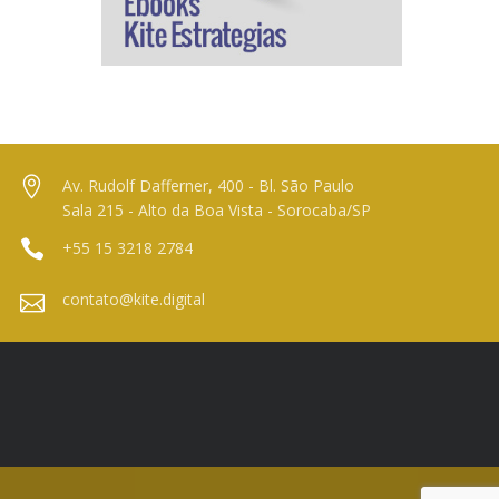
Av. Rudolf Dafferner, 400 - Bl. São Paulo
Sala 215 - Alto da Boa Vista - Sorocaba/SP
+55 15 3218 2784
contato@kite.digital