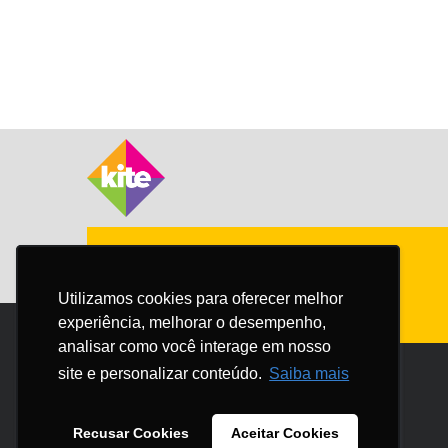
Utilizamos cookies para oferecer melhor
Utilizamos cookies para oferecer melhor
experiência, melhorar o desempenho,
experiência, melhorar o desempenho,
analisar como você interage em nosso
analisar como você interage em nosso
site e personalizar conteúdo.
site e personalizar conteúdo.
Saiba mais
Saiba mais
Recusar Cookies
Recusar Cookies
Aceitar Cookies
Aceitar Cookies