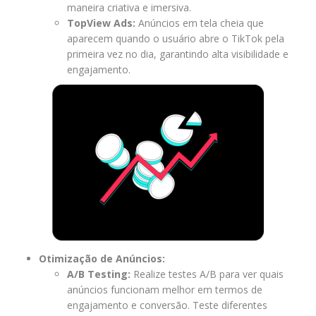
maneira criativa e imersiva.
TopView Ads:
Anúncios em tela cheia que
aparecem quando o usuário abre o TikTok pela
primeira vez no dia, garantindo alta visibilidade e
engajamento.
Otimização de Anúncios:
A/B Testing:
Realize testes A/B para ver quais
anúncios funcionam melhor em termos de
engajamento e conversão. Teste diferentes