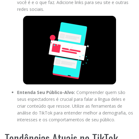
você é e o que faz. Adicione links para seu site e outras
redes sociais.
Entenda Seu Público-Alvo:
Compreender quem são
seus espectadores é crucial para falar a língua deles e
criar conteúdo que ressoe. Utilize as ferramentas de
análise do TikTok para entender melhor a demografia, os
interesses e os comportamentos de seu público.
Tendências Atuais no TikTok