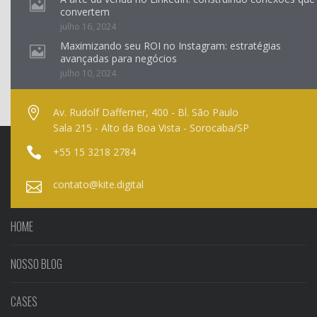
convertem
julho 16, 2024
Maximizando seu ROI no Instagram: estratégias
avançadas para negócios
julho 10, 2024
Av. Rudolf Dafferner, 400 - Bl. São Paulo
Sala 215 - Alto da Boa Vista - Sorocaba/SP
+55 15 3218 2784
contato@kite.digital
HOME
NOSSO BLOG
CASES