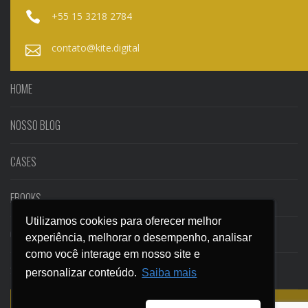
+55 15 3218 2784
contato@kite.digital
HOME
NOSSO BLOG
CASES
EBOOKS
Utilizamos cookies para oferecer melhor
Utilizamos cookies para oferecer melhor
CONTATO
experiência, melhorar o desempenho, analisar
experiência, melhorar o desempenho, analisar
como você interage em nosso site e
como você interage em nosso site e
SEGURANÇA E PRIVACIDADE
personalizar conteúdo.
personalizar conteúdo.
Saiba mais
Saiba mais