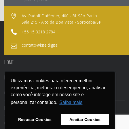
Av. Rudolf Dafferner, 400 - Bl. São Paulo
Sala 215 - Alto da Boa Vista - Sorocaba/SP
+55 15 3218 2784
contato@kite.digital
HOME
NOSSO BLOG
Utilizamos cookies para oferecer melhor
Utilizamos cookies para oferecer melhor
experiência, melhorar o desempenho, analisar
experiência, melhorar o desempenho, analisar
CASES
como você interage em nosso site e
como você interage em nosso site e
personalizar conteúdo.
personalizar conteúdo.
Saiba mais
Saiba mais
EBOOKS
Recusar Cookies
Recusar Cookies
Aceitar Cookies
Aceitar Cookies
CONTATO