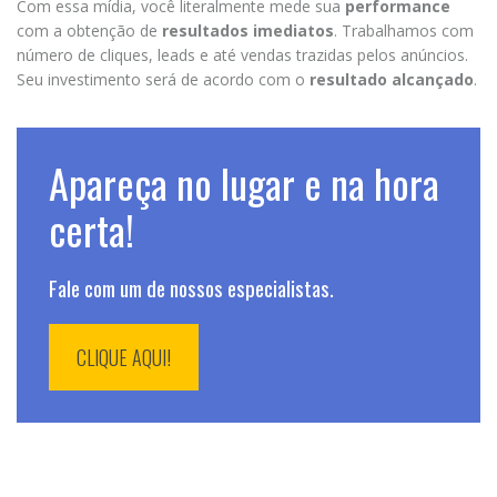
Com essa mídia, você literalmente mede sua
performance
com a obtenção de
resultados imediatos
. Trabalhamos com
número de cliques, leads e até vendas trazidas pelos anúncios.
Seu investimento será de acordo com o
resultado alcançado
.
Apareça no lugar e na hora
certa!
Fale com um de nossos especialistas.
CLIQUE AQUI!