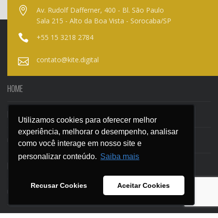
Av. Rudolf Dafferner, 400 - Bl. São Paulo
Sala 215 - Alto da Boa Vista - Sorocaba/SP
+55 15 3218 2784
contato@kite.digital
HOME
NOSSO BLOG
Utilizamos cookies para oferecer melhor
Utilizamos cookies para oferecer melhor
experiência, melhorar o desempenho, analisar
experiência, melhorar o desempenho, analisar
CASES
como você interage em nosso site e
como você interage em nosso site e
personalizar conteúdo.
personalizar conteúdo.
Saiba mais
Saiba mais
EBOOKS
Recusar Cookies
Recusar Cookies
Aceitar Cookies
Aceitar Cookies
CONTATO
SEGURANÇA E PRIVACIDADE