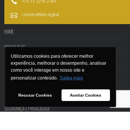
+55 15 3218 2784
contato@kite.digital
HOME
NOSSO BLOG
Utilizamos cookies para oferecer melhor
Utilizamos cookies para oferecer melhor
CASES
experiência, melhorar o desempenho, analisar
experiência, melhorar o desempenho, analisar
como você interage em nosso site e
como você interage em nosso site e
EBOOKS
personalizar conteúdo.
personalizar conteúdo.
Saiba mais
Saiba mais
CONTATO
Recusar Cookies
Recusar Cookies
Aceitar Cookies
Aceitar Cookies
SEGURANÇA E PRIVACIDADE