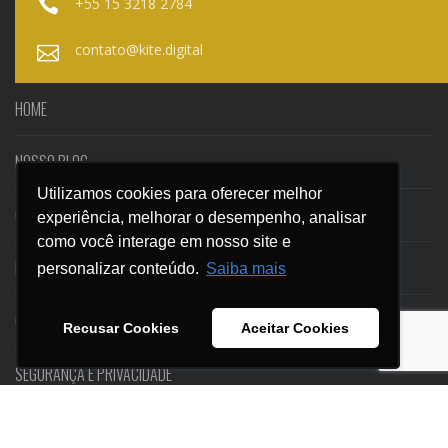
+55 15 3218 2784
contato@kite.digital
HOME
NOSSO BLOG
Utilizamos cookies para oferecer melhor
Utilizamos cookies para oferecer melhor
CASES
experiência, melhorar o desempenho, analisar
experiência, melhorar o desempenho, analisar
como você interage em nosso site e
como você interage em nosso site e
EBOOKS
personalizar conteúdo.
personalizar conteúdo.
Saiba mais
Saiba mais
CONTATO
Recusar Cookies
Recusar Cookies
Aceitar Cookies
Aceitar Cookies
SEGURANÇA E PRIVACIDADE