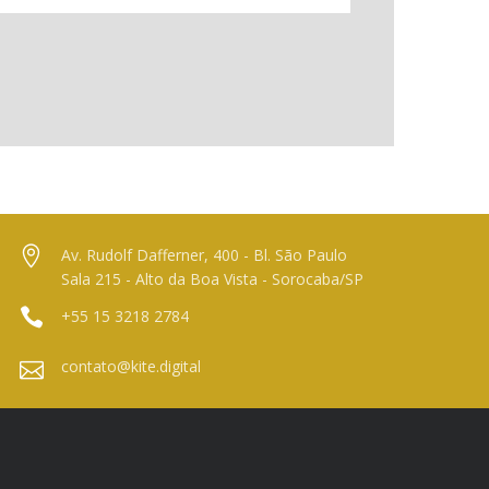
Av. Rudolf Dafferner, 400 - Bl. São Paulo
Sala 215 - Alto da Boa Vista - Sorocaba/SP
+55 15 3218 2784
contato@kite.digital