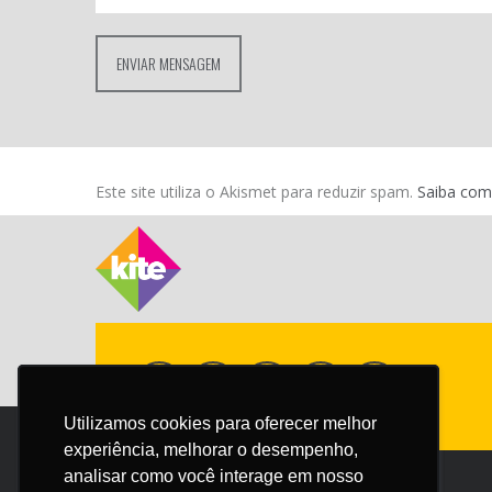
Este site utiliza o Akismet para reduzir spam.
Saiba com
Utilizamos cookies para oferecer melhor
Utilizamos cookies para oferecer melhor
experiência, melhorar o desempenho,
experiência, melhorar o desempenho,
analisar como você interage em nosso
analisar como você interage em nosso