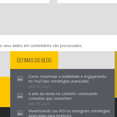
o seus dados em comentários são processados
.
ÚLTIMAS DO BLOG
Como maximizar a visibilidade e engajamento
no YouTube: estratégias avançadas
julho 23, 2024
A arte da venda no LinkedIn: construindo
conexões que convertem
julho 16, 2024
Maximizando seu ROI no Instagram: estratégias
avançadas para negócios