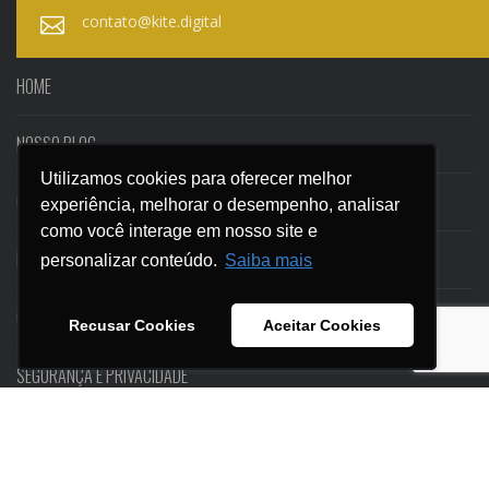
contato@kite.digital
HOME
NOSSO BLOG
Utilizamos cookies para oferecer melhor
Utilizamos cookies para oferecer melhor
CASES
experiência, melhorar o desempenho, analisar
experiência, melhorar o desempenho, analisar
como você interage em nosso site e
como você interage em nosso site e
EBOOKS
personalizar conteúdo.
personalizar conteúdo.
Saiba mais
Saiba mais
CONTATO
Recusar Cookies
Recusar Cookies
Aceitar Cookies
Aceitar Cookies
SEGURANÇA E PRIVACIDADE
© KITE ESTRATÉGIAS DIGITAIS