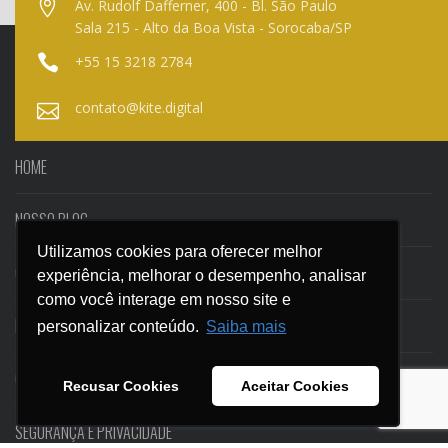
Av. Rudolf Dafferner, 400 - Bl. São Paulo
Sala 215 - Alto da Boa Vista - Sorocaba/SP
+55 15 3218 2784
contato@kite.digital
HOME
NOSSO BLOG
Utilizamos cookies para oferecer melhor
Utilizamos cookies para oferecer melhor
CASES
experiência, melhorar o desempenho, analisar
experiência, melhorar o desempenho, analisar
como você interage em nosso site e
como você interage em nosso site e
EBOOKS
personalizar conteúdo.
personalizar conteúdo.
Saiba mais
Saiba mais
CONTATO
Recusar Cookies
Recusar Cookies
Aceitar Cookies
Aceitar Cookies
SEGURANÇA E PRIVACIDADE