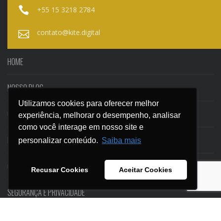
+55 15 3218 2784
contato@kite.digital
HOME
NOSSO BLOG
Utilizamos cookies para oferecer melhor
Utilizamos cookies para oferecer melhor
CASES
experiência, melhorar o desempenho, analisar
experiência, melhorar o desempenho, analisar
como você interage em nosso site e
como você interage em nosso site e
EBOOKS
personalizar conteúdo.
personalizar conteúdo.
Saiba mais
Saiba mais
CONTATO
Recusar Cookies
Recusar Cookies
Aceitar Cookies
Aceitar Cookies
SEGURANÇA E PRIVACIDADE