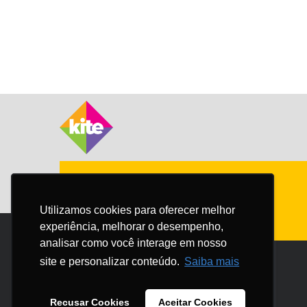
Utilizamos cookies para oferecer melhor
Utilizamos cookies para oferecer melhor
experiência, melhorar o desempenho,
experiência, melhorar o desempenho,
analisar como você interage em nosso
analisar como você interage em nosso
site e personalizar conteúdo.
site e personalizar conteúdo.
Saiba mais
Saiba mais
Recusar Cookies
Recusar Cookies
Aceitar Cookies
Aceitar Cookies