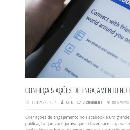
CONHEÇA 5 AÇÕES DE ENGAJAMENTO NO 
11 SETEMBRO 2017
KITE
0 COMMENT
8318 VIEWS
Criar ações de engajamento no Facebook é um grande d
publicação que você jurava que ia fazer sucesso, mas 
abalar. Nessas horas, devemos analisar a situação par