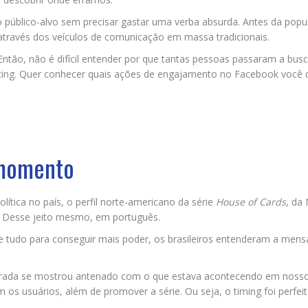
 público-alvo sem precisar gastar uma verba absurda. Antes da popu
através dos veículos de comunicação em massa tradicionais.
ntão, não é difícil entender por que tantas pessoas passaram a busc
eting. Quer conhecer quais ações de engajamento no Facebook você 
 momento
tica no país, o perfil norte-americano da série
House of Cards
, da 
r”. Desse jeito mesmo, em português.
de tudo para conseguir mais poder, os brasileiros entenderam a men
rada se mostrou antenado com o que estava acontecendo em noss
om os usuários, além de promover a série. Ou seja, o timing foi perfeit