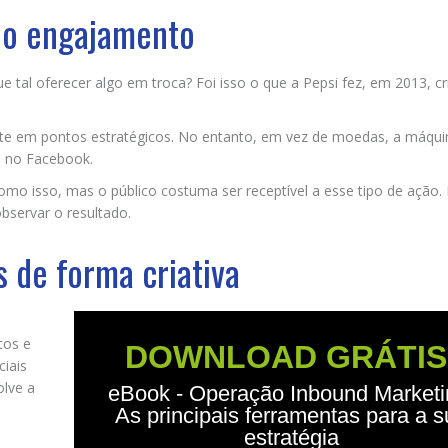
 do engajamento
e tal oferecer algo em troca? Foi isso o que a Pepsi fez, em 2013, c
nte em pontos estratégicos. No entanto, em vez de moedas, a máqui
a no Facebook.
omo isso, mas o público costuma ser receptível a esse tipo de ação.
bservar o resultado.
s de forma criativa
tos e
DOWNLOAD GRÁTIS
ciais
olve a
eBook - Operação Inbound Marketi
As principais ferramentas para a 
estratégia