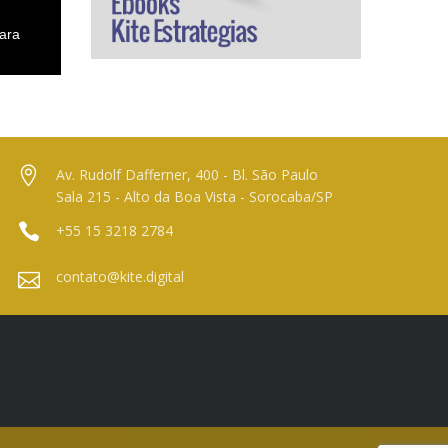
ara
Av. Rudolf Dafferner, 400 - Bl. São Paulo
Sala 215 - Alto da Boa Vista - Sorocaba/SP
+55 15 3218 2784
contato@kite.digital