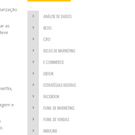
larização
ANÁLISE DE DADOS
ar as
BLOG
deve
CRO
DICAS DE MARKETING
E-COMMERCE
EBOOK
ESTRATÉGIAS DIGITAIS
Netflix,
FACEBOOK
sagem e
FUNIL DE MARKETING
FUNIL DE VENDAS
o
o.
INBOUND