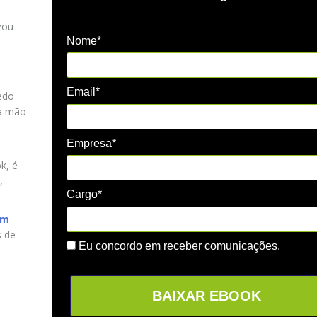
zou
Nome*
Email*
edo
 à mão
Empresa*
k, é
,
Cargo*
em
s de
Eu concordo em receber comunicações.
BAIXAR EBOOK