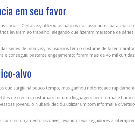
ncia em seu favor
as sociais. Certa vez, utilizou os hábitos dos assinantes para criar u
rios levarem ao trabalho, alegando que fizeram maratona de séries 
s das séries de uma vez, os usuários têm o costume de fazer marato
deira e conseguiu bastante engajamento: foram mais de 45 mil curtidas
lico-alvo
eiros que surgiu há pouco tempo, mas ganhou notoriedade rapidament
tões de crédito, costumam ter uma linguagem bem formal e burocrá
essoas jovens, o Nubank decidiu utilizar um tom informal e divertid
g com um orçamento razoável, levando seus seguidores a interagir