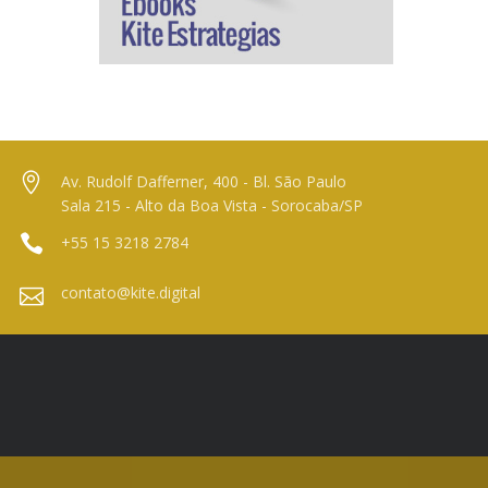
Av. Rudolf Dafferner, 400 - Bl. São Paulo
Sala 215 - Alto da Boa Vista - Sorocaba/SP
+55 15 3218 2784
contato@kite.digital