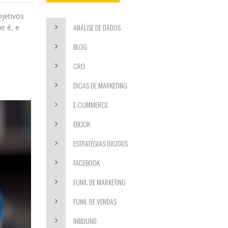
jetivos
ANÁLISE DE DADOS
e é, e
BLOG
CRO
DICAS DE MARKETING
E-COMMERCE
EBOOK
ESTRATÉGIAS DIGITAIS
FACEBOOK
FUNIL DE MARKETING
FUNIL DE VENDAS
INBOUND