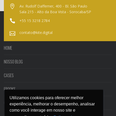
Av. Rudolf Dafferner, 400 - Bl. São Paulo
Sala 215 - Alto da Boa Vista - Sorocaba/SP
+55 15 3218 2784
contato@kite.digital
HOME
NOSSO BLOG
CASES
EBOOKS
Utilizamos cookies para oferecer melhor
Utilizamos cookies para oferecer melhor
CONTATO
experiência, melhorar o desempenho, analisar
experiência, melhorar o desempenho, analisar
como você interage em nosso site e
como você interage em nosso site e