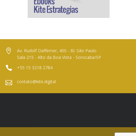
Av. Rudolf Dafferner, 400 - Bl. São Paulo
Sala 215 - Alto da Boa Vista - Sorocaba/SP
+55 15 3218 2784
contato@kite.digital