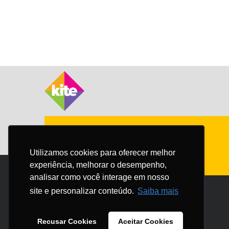
Utilizamos cookies para oferecer melhor
Utilizamos cookies para oferecer melhor
experiência, melhorar o desempenho,
experiência, melhorar o desempenho,
analisar como você interage em nosso
analisar como você interage em nosso
site e personalizar conteúdo.
site e personalizar conteúdo.
Saiba mais
Saiba mais
Recusar Cookies
Recusar Cookies
Aceitar Cookies
Aceitar Cookies