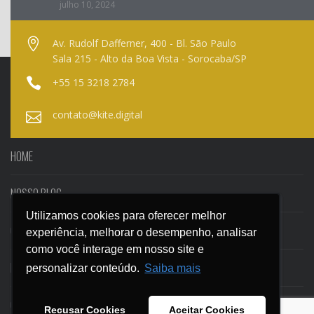
julho 10, 2024
Av. Rudolf Dafferner, 400 - Bl. São Paulo
Sala 215 - Alto da Boa Vista - Sorocaba/SP
+55 15 3218 2784
contato@kite.digital
HOME
NOSSO BLOG
Utilizamos cookies para oferecer melhor
Utilizamos cookies para oferecer melhor
CASES
experiência, melhorar o desempenho, analisar
experiência, melhorar o desempenho, analisar
como você interage em nosso site e
como você interage em nosso site e
EBOOKS
personalizar conteúdo.
personalizar conteúdo.
Saiba mais
Saiba mais
CONTATO
Recusar Cookies
Recusar Cookies
Aceitar Cookies
Aceitar Cookies