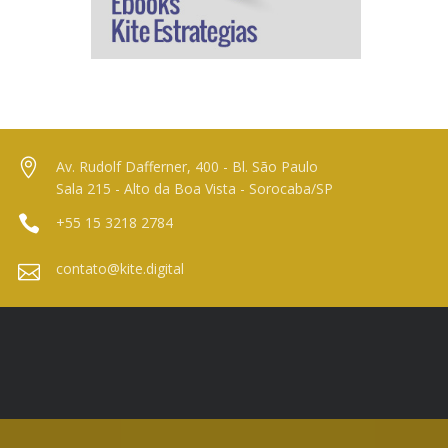
Av. Rudolf Dafferner, 400 - Bl. São Paulo
Sala 215 - Alto da Boa Vista - Sorocaba/SP
+55 15 3218 2784
contato@kite.digital