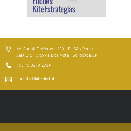
Av. Rudolf Dafferner, 400 - Bl. São Paulo
Sala 215 - Alto da Boa Vista - Sorocaba/SP
+55 15 3218 2784
contato@kite.digital