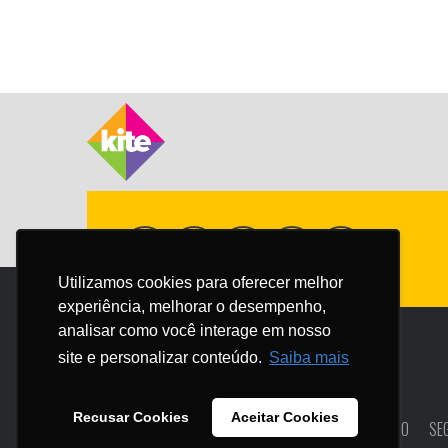
Utilizamos cookies para oferecer melhor
Utilizamos cookies para oferecer melhor
experiência, melhorar o desempenho,
experiência, melhorar o desempenho,
analisar como você interage em nosso
analisar como você interage em nosso
site e personalizar conteúdo.
site e personalizar conteúdo.
Saiba mais
Saiba mais
Recusar Cookies
Recusar Cookies
Aceitar Cookies
Aceitar Cookies
HOME
NOSSO BLOG
CASES
EBOOKS
CONTATO
SE