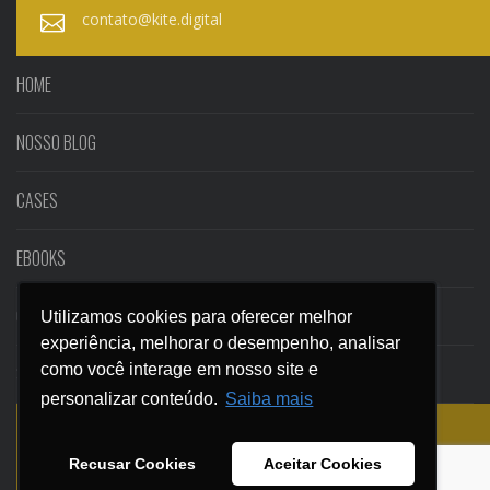
contato@kite.digital
HOME
NOSSO BLOG
CASES
EBOOKS
CONTATO
Utilizamos cookies para oferecer melhor
Utilizamos cookies para oferecer melhor
experiência, melhorar o desempenho, analisar
experiência, melhorar o desempenho, analisar
como você interage em nosso site e
como você interage em nosso site e
SEGURANÇA E PRIVACIDADE
personalizar conteúdo.
personalizar conteúdo.
Saiba mais
Saiba mais
© KITE ESTRATÉGIAS DIGITAIS
Recusar Cookies
Recusar Cookies
Aceitar Cookies
Aceitar Cookies