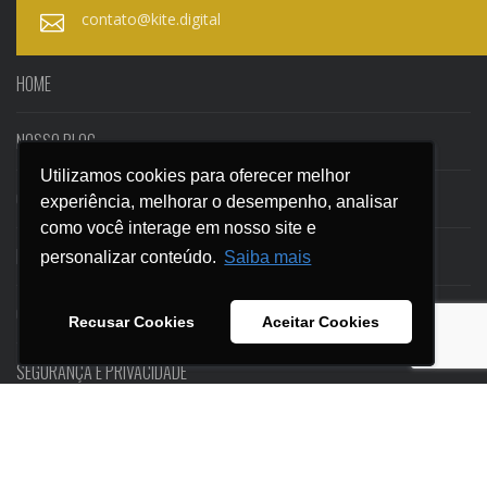
contato@kite.digital
HOME
NOSSO BLOG
Utilizamos cookies para oferecer melhor
Utilizamos cookies para oferecer melhor
CASES
experiência, melhorar o desempenho, analisar
experiência, melhorar o desempenho, analisar
como você interage em nosso site e
como você interage em nosso site e
EBOOKS
personalizar conteúdo.
personalizar conteúdo.
Saiba mais
Saiba mais
CONTATO
Recusar Cookies
Recusar Cookies
Aceitar Cookies
Aceitar Cookies
SEGURANÇA E PRIVACIDADE
© KITE ESTRATÉGIAS DIGITAIS