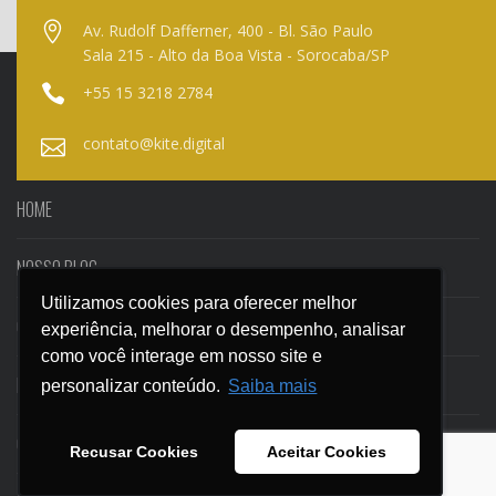
Av. Rudolf Dafferner, 400 - Bl. São Paulo
Sala 215 - Alto da Boa Vista - Sorocaba/SP
+55 15 3218 2784
contato@kite.digital
HOME
NOSSO BLOG
Utilizamos cookies para oferecer melhor
Utilizamos cookies para oferecer melhor
CASES
experiência, melhorar o desempenho, analisar
experiência, melhorar o desempenho, analisar
como você interage em nosso site e
como você interage em nosso site e
EBOOKS
personalizar conteúdo.
personalizar conteúdo.
Saiba mais
Saiba mais
CONTATO
Recusar Cookies
Recusar Cookies
Aceitar Cookies
Aceitar Cookies