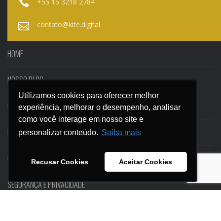
+55 15 3218 2784
contato@kite.digital
HOME
NOSSO BLOG
Utilizamos cookies para oferecer melhor
Utilizamos cookies para oferecer melhor
CASES
experiência, melhorar o desempenho, analisar
experiência, melhorar o desempenho, analisar
como você interage em nosso site e
como você interage em nosso site e
EBOOKS
personalizar conteúdo.
personalizar conteúdo.
Saiba mais
Saiba mais
CONTATO
Recusar Cookies
Recusar Cookies
Aceitar Cookies
Aceitar Cookies
SEGURANÇA E PRIVACIDADE