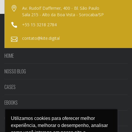
Av. Rudolf Dafferner, 400 - Bl. São Paulo
Sala 215 - Alto da Boa Vista - Sorocaba/SP
+55 15 3218 2784
contato@kite.digital
HOME
NOSSO BLOG
CASES
EBOOKS
CONTATO
Utilizamos cookies para oferecer melhor
Utilizamos cookies para oferecer melhor
experiência, melhorar o desempenho, analisar
experiência, melhorar o desempenho, analisar