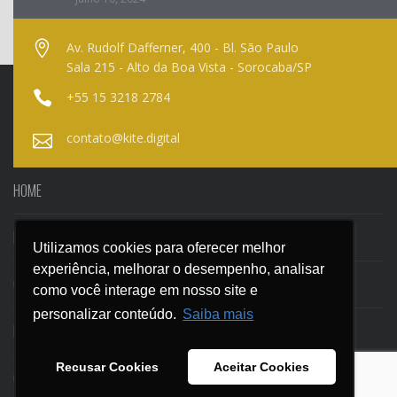
Av. Rudolf Dafferner, 400 - Bl. São Paulo
Sala 215 - Alto da Boa Vista - Sorocaba/SP
+55 15 3218 2784
contato@kite.digital
HOME
NOSSO BLOG
Utilizamos cookies para oferecer melhor
Utilizamos cookies para oferecer melhor
experiência, melhorar o desempenho, analisar
experiência, melhorar o desempenho, analisar
CASES
como você interage em nosso site e
como você interage em nosso site e
personalizar conteúdo.
personalizar conteúdo.
Saiba mais
Saiba mais
EBOOKS
Recusar Cookies
Recusar Cookies
Aceitar Cookies
Aceitar Cookies
CONTATO