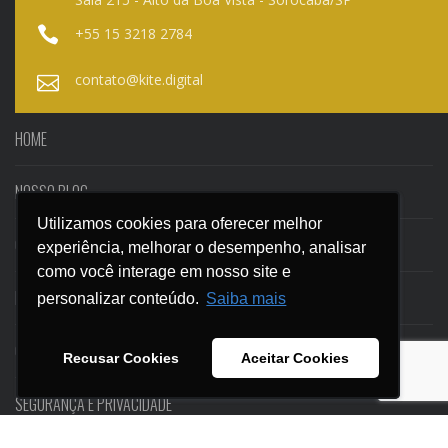
+55 15 3218 2784
contato@kite.digital
HOME
NOSSO BLOG
Utilizamos cookies para oferecer melhor
Utilizamos cookies para oferecer melhor
CASES
experiência, melhorar o desempenho, analisar
experiência, melhorar o desempenho, analisar
como você interage em nosso site e
como você interage em nosso site e
EBOOKS
personalizar conteúdo.
personalizar conteúdo.
Saiba mais
Saiba mais
CONTATO
Recusar Cookies
Recusar Cookies
Aceitar Cookies
Aceitar Cookies
SEGURANÇA E PRIVACIDADE