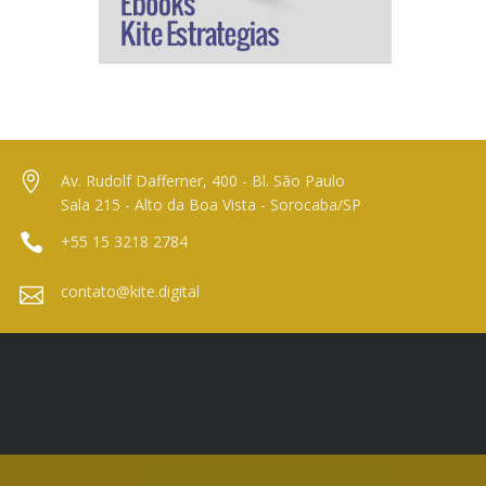
Av. Rudolf Dafferner, 400 - Bl. São Paulo
Sala 215 - Alto da Boa Vista - Sorocaba/SP
+55 15 3218 2784
contato@kite.digital