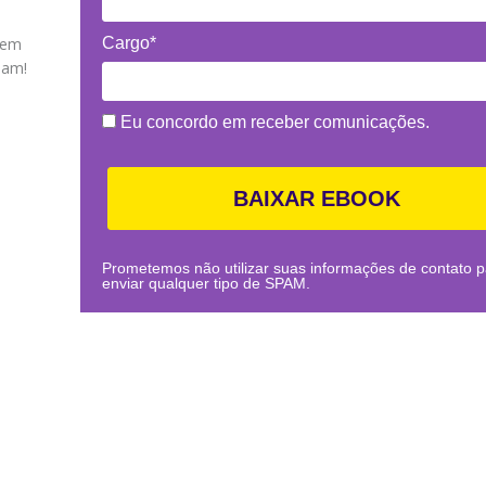
 em
Cargo*
iam!
Eu concordo em receber comunicações.
BAIXAR EBOOK
Prometemos não utilizar suas informações de contato p
enviar qualquer tipo de SPAM.