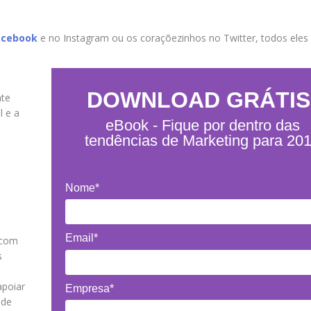
acebook
e no Instagram ou os coraçõezinhos no Twitter, todos eles
DOWNLOAD GRÁTIS
nte
l e a
eBook - Fique por dentro das
tendências de Marketing para 20
Nome*
Email*
 com
s
apoiar
Empresa*
 de