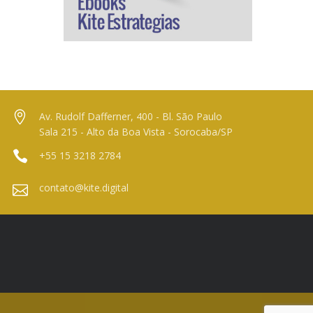
Av. Rudolf Dafferner, 400 - Bl. São Paulo
Sala 215 - Alto da Boa Vista - Sorocaba/SP
+55 15 3218 2784
contato@kite.digital