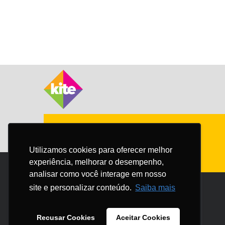
Utilizamos cookies para oferecer melhor
Utilizamos cookies para oferecer melhor
experiência, melhorar o desempenho,
experiência, melhorar o desempenho,
analisar como você interage em nosso
analisar como você interage em nosso
site e personalizar conteúdo.
site e personalizar conteúdo.
Saiba mais
Saiba mais
Recusar Cookies
Recusar Cookies
Aceitar Cookies
Aceitar Cookies